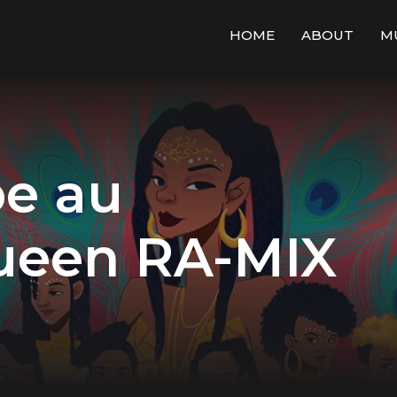
HOME
ABOUT
M
pe au
ueen RA-MIX