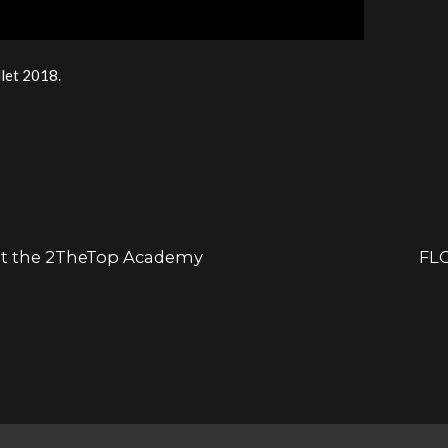
let 2018.
 at the 2TheTop Academy
FLO