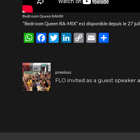
Bedroom Queen RAMIX
“Bedroom Queen RA-MIX” est disponible depuis le 27 juil
WhatsApp
Facebook
Twitter
LinkedIn
Copy
Email
Share
Link
previous
FLO invited as a guest speaker