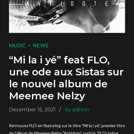
MUSIC
NEWS
“Mi la i yé” feat FLO,
une ode aux Sistas sur
le nouvel album de
Meemee Nelzy
December 15, 2021
by admin
Retrouvez FLO en featuring sur le titre "Mi la i yé", premier titre
de l'album de Meemee Nelzy "Antidote" sorti le 29 Octobre