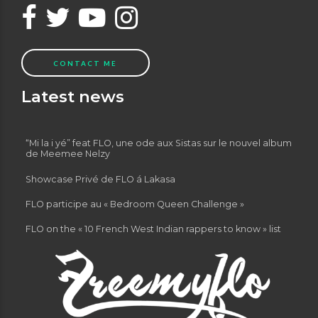
CONTACT ME
Latest news
“Mi la i yé” feat FLO, une ode aux Sistas sur le nouvel album
de Meemee Nelzy
Showcase Privé de FLO á Lakasa
FLO participe au « Bedroom Queen Challenge »
FLO on the « 10 French West Indian rappers to know » list