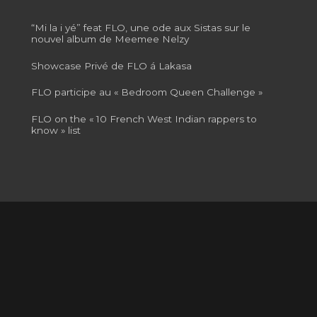
“Mi la i yé” feat FLO, une ode aux Sistas sur le
nouvel album de Meemee Nelzy
Showcase Privé de FLO á Lakasa
FLO participe au « Bedroom Queen Challenge »
FLO on the « 10 French West Indian rappers to
know » list