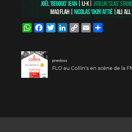
WhatsApp
Facebook
Twitter
LinkedIn
Copy
Email
Share
Link
previous
FLO au Collin's en scène de la 