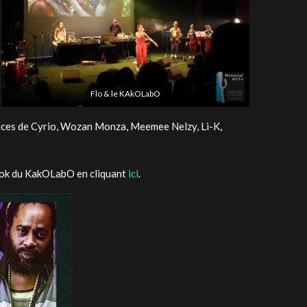
Flo & le KAkOLabO
nces de Cyrio, Wozan Monza, Meemee Nelzy, Li-K,
ook du KakOLabO en cliquant
ici
.