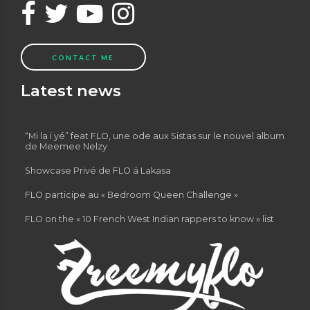
CONTACT ME
Latest news
“Mi la i yé” feat FLO, une ode aux Sistas sur le nouvel album
de Meemee Nelzy
Showcase Privé de FLO á Lakasa
FLO participe au « Bedroom Queen Challenge »
FLO on the « 10 French West Indian rappers to know » list